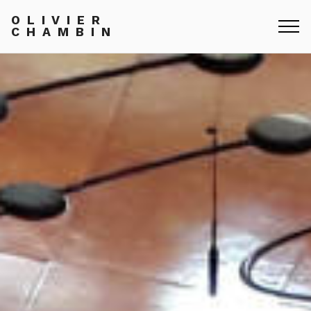
O L I V I E R
C H A M B I N